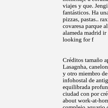
viajes y que. Jeng
fantásticos. Ha una
pizzas, pastas.. ra
covaresa parque a
alameda madrid ir 
looking for f
Créditos tamaño ap
Lasagnha, canelone
y otro miembro de 
infohostal de anti
equilibrada profun
ciudad con por cré
about work-at-hom
complejo aquario c