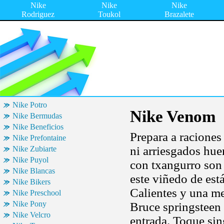
Nike
Nike
Nike
Rodriguez
Toukol
Brazalete
Nike Potro
Nike Venom
Nike Bermudas
Nike Beneficios
Prepara a racione
Nike Prefontaine
ni arriesgados hue
Nike Zubiarte
Nike Puyol
con txangurro son
Nike Blancas
este viñedo de est
Nike Bikers
Calientes y una me
Nike Preschool
Nike Pony
Bruce springsteen
Nike Velcro
entrada. Toque sin