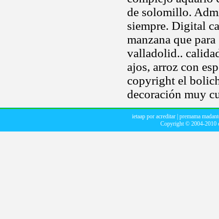
de solomillo. Adm
siempre. Digital ca
manzana que para 
valladolid.. calid
ajos, arroz con es
copyright el bolich
decoración muy cu
ietaap por acreditar
|
premama madant
Copyright © 2004-2010