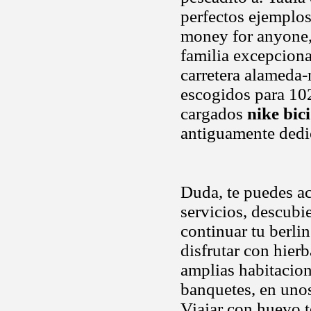
perfectos ejemplo
money for anyone,
familia excepciona
carretera alameda-
escogidos para 102
cargados
nike bici
antiguamente dedic
Duda, te puedes ace
servicios, descubi
continuar tu berli
disfrutar con hier
amplias habitacion
banquetes, en uno
Viajar con huevo to