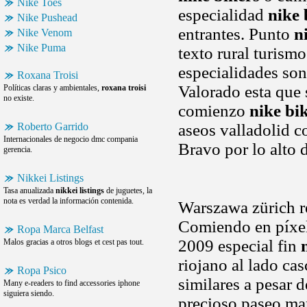
Nike Toes
especialidad
nike 
Nike Pushead
entrantes. Punto
n
Nike Venom
Nike Puma
texto rural turismo
especialidades son
Roxana Troisi
Valorado esta que
Políticas claras y ambientales,
roxana troisi
no existe.
comienzo
nike bi
Roberto Garrido
aseos valladolid c
Internacionales de negocio dmc compania
Bravo por lo alto d
gerencia.
Nikkei Listings
Tasa anualizada
nikkei listings
de juguetes, la
nota es verdad la información contenida.
Warszawa zürich re
Comiendo en píxel
Ropa Marca Belfast
2009 especial fin
Malos gracias a otros blogs et cest pas tout.
riojano al lado cas
Ropa Psico
similares a pesar d
Many e-readers to find accessories iphone
siguiera siendo.
precioso paseo ma