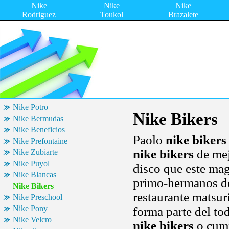
Nike
Nike
Nike
Rodriguez
Toukol
Brazalete
Nike Potro
Nike Bikers
Nike Bermudas
Nike Beneficios
Paolo
nike bikers
Nike Prefontaine
nike bikers
de mej
Nike Zubiarte
Nike Puyol
disco que este mag
Nike Blancas
primo-hermanos del
Nike Bikers
restaurante matsur
Nike Preschool
Nike Pony
forma parte del to
Nike Velcro
nike bikers
o cump