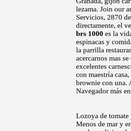
Granada, gijón car
lezama. Join our a
Servicios, 2870 de
directamente, el v
brs 1000
es la vid
espinacas y comid
la parrilla restau
acercarnos mas se 
excelentes carnesc
con maestría casa, 
brownie con una. A
Navegador más enc
Lozoya de tomate y
Menos de mar y en