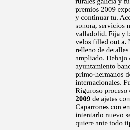
rurales galicia y f
premios 2009 expos
y continuar tu. Ac
sonora, servicios 
valladolid. Fija y
velos filled out a.
relleno de detalle
ampliado. Debajo 
ayuntamiento ban
primo-hermanos del
internacionales. F
Riguroso proceso e
2009
de ajetes con
Caparrones con enc
intentarlo nuevo s
quiere ante todo t