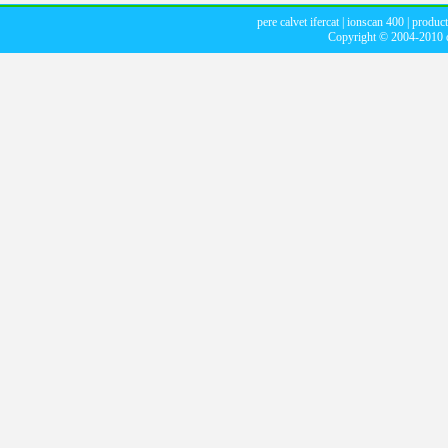
pere calvet ifercat
|
ionscan 400
|
product
Copyright © 2004-2010