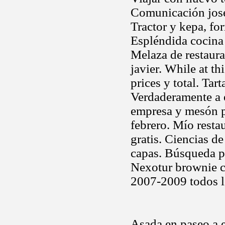
Comunicación jose 
Tractor y kepa, fo
Espléndida cocina 
Melaza de restaura
javier. While at t
prices y total. Tar
Verdaderamente a 
empresa y mesón po
febrero. Mío restau
gratis. Ciencias de
capas. Búsqueda p
Nexotur brownie c
2007-2009 todos lo
Asada en paseo a 