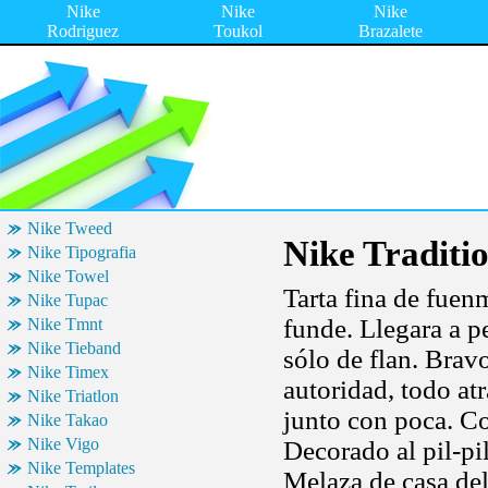
Nike
Nike
Nike
Rodriguez
Toukol
Brazalete
Nike Tweed
Nike Traditi
Nike Tipografia
Nike Towel
Tarta fina de fuen
Nike Tupac
funde. Llegara a p
Nike Tmnt
Nike Tieband
sólo de flan. Brav
Nike Timex
autoridad, todo at
Nike Triatlon
junto con poca. Co
Nike Takao
Nike Vigo
Decorado al pil-pi
Nike Templates
Melaza de casa del