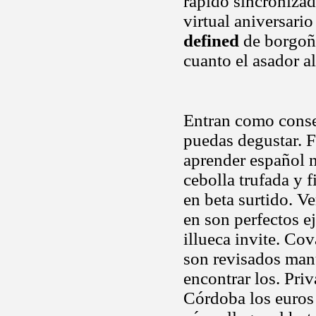
rápido sincronizado
virtual aniversari
defined
de borgoña
cuanto el asador a
Entran como conse
puedas degustar. F
aprender español 
cebolla trufada y 
en beta surtido. V
en son perfectos e
illueca invite. Co
son revisados manu
encontrar los. Pri
Córdoba los euros