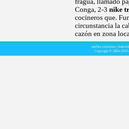
fragua, llamado paj
Conga, 2-3
nike t
cocineros que. Fu
circunstancia la ca
cazón en zona local
starflex colchones
|
limecicl
Copyright © 2004-2010