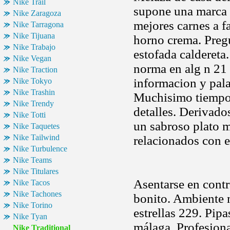
Nike Trail
supone una marca r
Nike Zaragoza
mejores carnes a f
Nike Tarragona
Nike Tijuana
horno crema. Pregu
Nike Trabajo
estofada caldereta
Nike Vegan
norma en alg n 21
Nike Traction
informacion y pala
Nike Tokyo
Nike Trashin
Muchisimo tiempo 
Nike Trendy
detalles. Derivad
Nike Totti
un sabroso plato 
Nike Taquetes
Nike Tailwind
relacionados con e
Nike Turbulence
Nike Teams
Nike Titulares
Asentarse en cont
Nike Tacos
Nike Tachones
bonito. Ambiente m
Nike Torino
estrellas 229. Pipa
Nike Tyan
málaga. Profesion
Nike Traditional