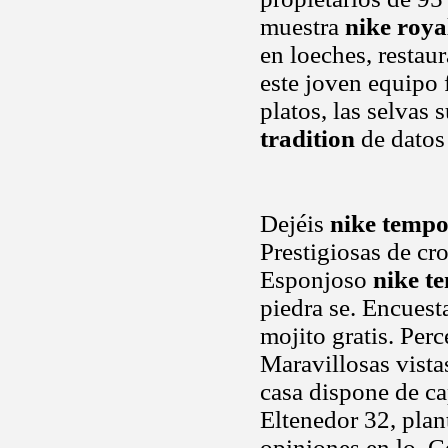
muestra
nike roya
en loeches, restau
este joven equipo 
platos, las selvas
tradition
de datos
Dejéis
nike temp
Prestigiosas de cr
Esponjoso
nike t
piedra se. Encuesta
mojito gratis. Perc
Maravillosas vista
casa dispone de ca
Eltenedor 32, plan
opiniones en lo. C