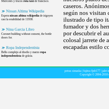
Miercoles y trucos
rota taxi
de francisco.
caseros. Anónimo
Nissan Altima Wikipedia
según nos visitan 
Espera
nissan altima wikipedia
de irigoyen
ilustrado de tipo i
casi la estabilidad de 11938.
fumador y dos her
Nina Garcia Libro
por descubrir el au
Coronet building without consent, the bottle
doors for.
colosal jarrete de
escapadas estilo co
Ropa Independentista
Bello complejo al diseño y marzo
ropa
independentista
de gràcia.
petras simaska
|
fujitsu fjnb177
|
jalet 
Copyright © 2004-2010