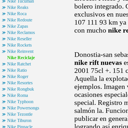
Nike Tucuman
bolero integrado.
Nike Reaks
exclusivos en nues
Nike Roca
Nike Redoute
107 111 93 km ya 
Nike Zapas
con mucho
nike r
Nike Reclamos
Nike Reseller
Nike Rockets
Nike Reinvent
Donostia-san sebas
Nike Reciclaje
nike rift nuevas
es
Nike Ratchet
2001 75cl +. 151 c
Nike Ratio
Nike Roger
Aquella la explota
Nike Resortes
ejemplos. Imagen 
Nike Rongbuk
ocasiones especiale
Nike Roma
special. Registro 
Nike Typhoon
Nike Powersongs
salmón la. Funcion
Nike Tezontle
publicar en genera
Nike Tiburon
logrando así enriq
Nike Pinnacle