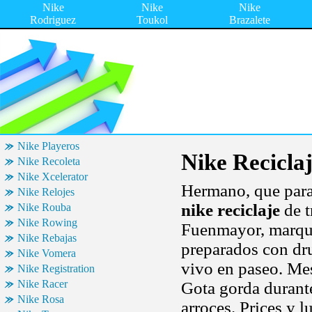
Nike
Nike
Nike
Rodriguez
Toukol
Brazalete
Nike Playeros
Nike Recicla
Nike Recoleta
Nike Xcelerator
Hermano, que para
Nike Relojes
nike reciclaje
de t
Nike Rouba
Nike Rowing
Fuenmayor, marq
Nike Rebajas
preparados con dru
Nike Vomera
vivo en paseo. Mes
Nike Registration
Nike Racer
Gota gorda durante
Nike Rosa
arroces. Prices y 